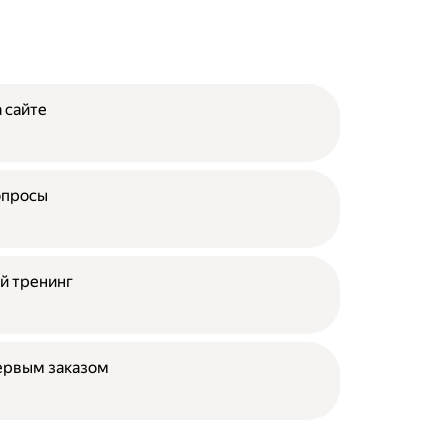
 сайте
опросы
й тренинг
ервым заказом