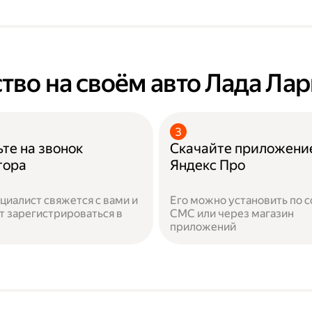
тво на своём авто Лада Лар
те на звонок
Скачайте приложени
тора
Яндекс Про
циалист свяжется с вами и
Его можно установить по с
 зарегистрироваться в
СМС или через магазин
приложений