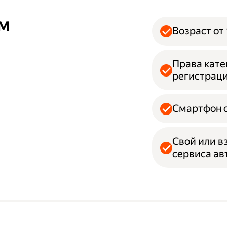
ям
Возраст от 
Права кате
регистрац
Смартфон с
Свой или в
сервиса а