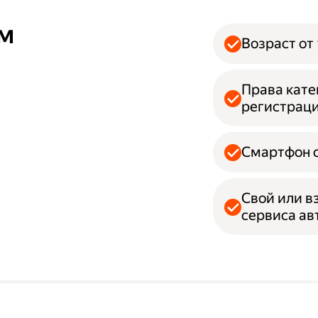
ям
Возраст от 
Права кате
регистрац
Смартфон с
Свой или в
сервиса а