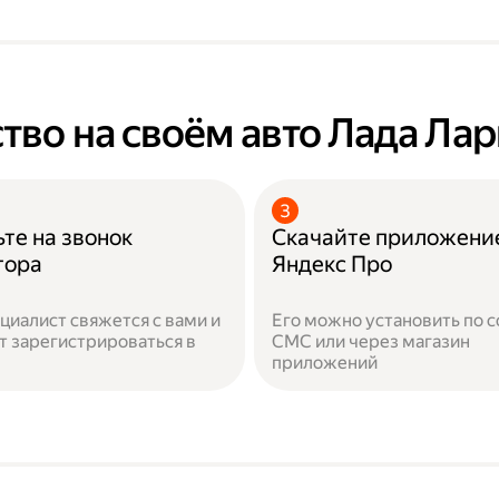
тво на своём авто Лада Лар
те на звонок
Скачайте приложени
тора
Яндекс Про
циалист свяжется с вами и
Его можно установить по с
 зарегистрироваться в
СМС или через магазин
приложений