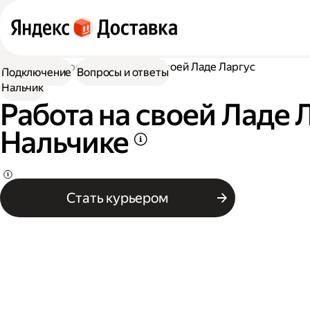
Работа курьером
Работа на своей Ладе Ларгус
Подключение
Вопросы и ответы
Нальчик
Работа на своей Ладе 
Нальчике
Стать курьером