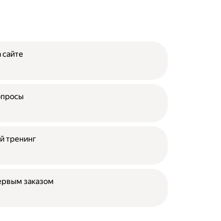
 сайте
опросы
й тренинг
ервым заказом