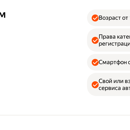
ям
Возраст от 
Права кате
регистрац
Смартфон с
Свой или в
сервиса а