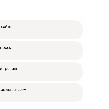
 сайте
опросы
й тренинг
ервым заказом