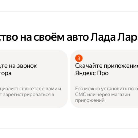
тво на своём авто Лада Лар
те на звонок
Скачайте приложени
тора
Яндекс Про
циалист свяжется с вами и
Его можно установить по с
 зарегистрироваться в
СМС или через магазин
приложений