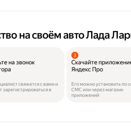
тво на своём авто Лада Лар
те на звонок
Скачайте приложени
тора
Яндекс Про
циалист свяжется с вами и
Его можно установить по с
 зарегистрироваться в
СМС или через магазин
приложений