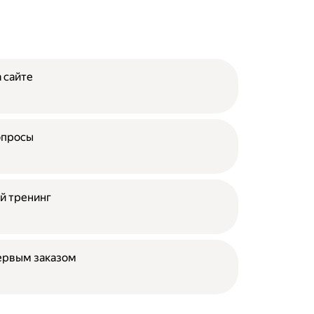
 сайте
опросы
й тренинг
ервым заказом