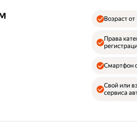
ям
Возраст от 
Права кате
регистрац
Смартфон с
Свой или в
сервиса а