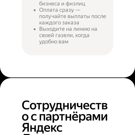
бизнеса и физлиц
Оплата сразу —
получайте выплаты после
каждого заказа
Выходите на линию на
своей газели, когда
удобно вам
Сотрудничеств
о с партнёрами
Яндекс