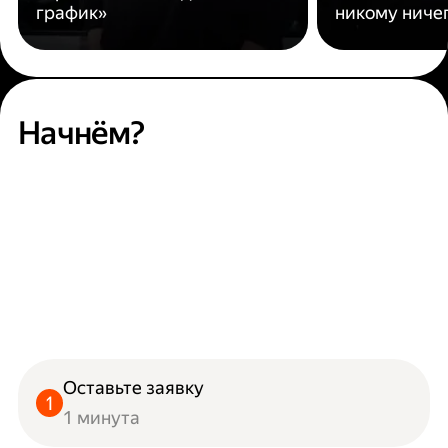
график»
никому ниче
Начнём?
Оставьте заявку
1 минута