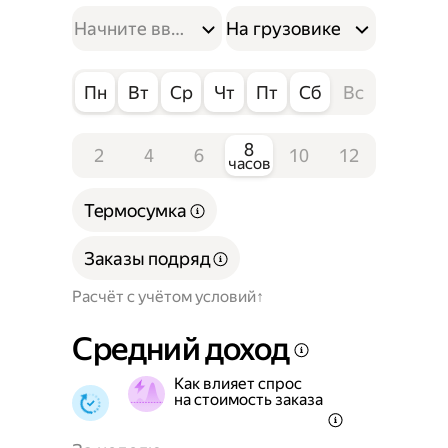
На грузовике
Пн
Вт
Ср
Чт
Пт
Сб
Вс
8
2
4
6
10
12
часов
Термосумка
Заказы подряд
Расчёт с учётом условий
Средний доход
Как влияет спрос
на стоимость заказа