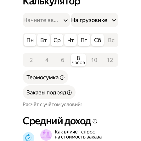
Калькулятор
На грузовике
Пн
Вт
Ср
Чт
Пт
Сб
Вс
8
2
4
6
10
12
часов
Термосумка
Заказы подряд
Расчёт с учётом условий
Средний доход
Как влияет спрос
на стоимость заказа