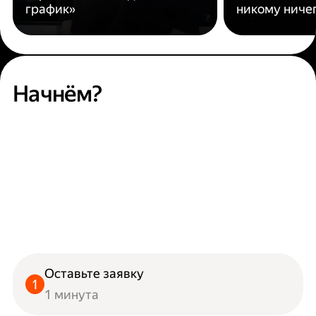
график»
никому ниче
Начнём?
Оставьте заявку
1 минута