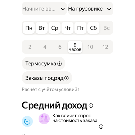
На грузовике
Пн
Вт
Ср
Чт
Пт
Сб
Вс
8
2
4
6
10
12
часов
Термосумка
Заказы подряд
Расчёт с учётом условий
Средний доход
Как влияет спрос
на стоимость заказа