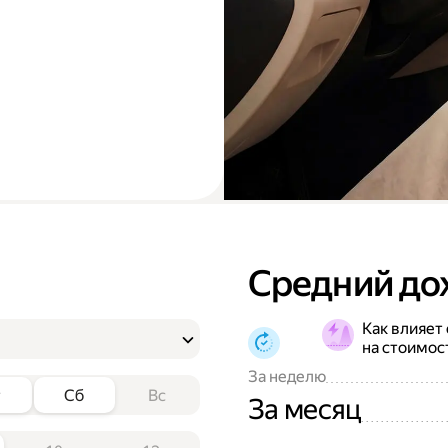
Средний до
Как влияет
на стоимос
За неделю
т
Сб
Вс
За месяц