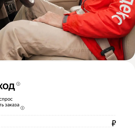
ход
 спрос
ть заказа
₽