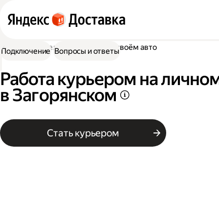
Работа водителем
Работа на своём авто
Подключение
Вопросы и ответы
Работа курьером на лично
в Загорянском
Стать курьером