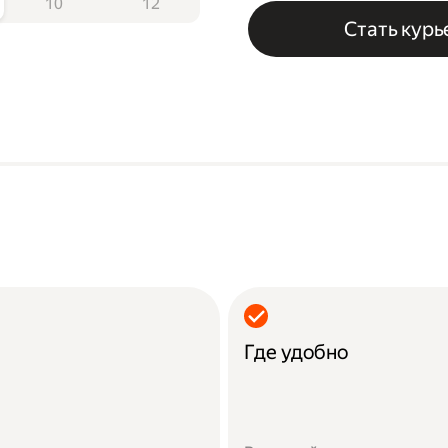
10
12
Стать кур
Где удобно