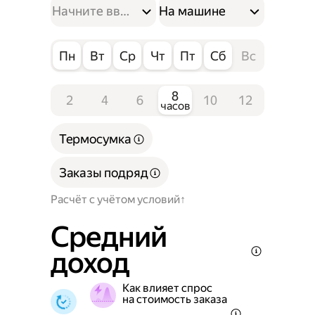
На машине
Пн
Вт
Ср
Чт
Пт
Сб
Вс
8
2
4
6
10
12
часов
Термосумка
Заказы подряд
Расчёт с учётом условий
Средний
доход
Как влияет спрос
на стоимость заказа