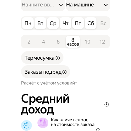
На машине
Пн
Вт
Ср
Чт
Пт
Сб
Вс
8
2
4
6
10
12
часов
Термосумка
Заказы подряд
Расчёт с учётом условий
Средний
доход
Как влияет спрос
на стоимость заказа