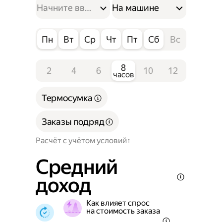
На машине
Пн
Вт
Ср
Чт
Пт
Сб
Вс
8
2
4
6
10
12
часов
Термосумка
Заказы подряд
Расчёт с учётом условий
Средний
доход
Как влияет спрос
на стоимость заказа