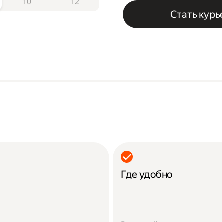
10
12
Стать кур
Где удобно