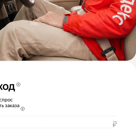
ход
 спрос
ть заказа
₽