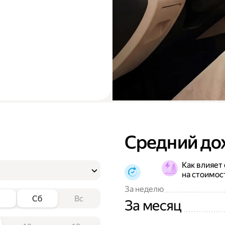
Средний до
Как влияет
на стоимос
За неделю
т
Сб
Вс
За месяц