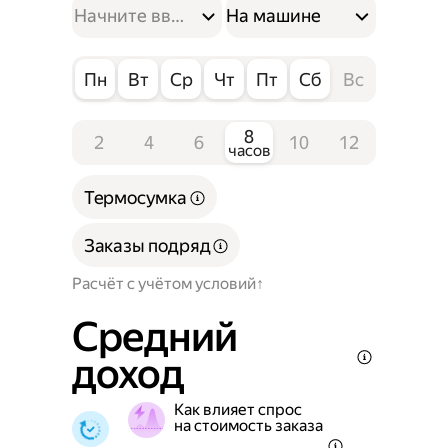
На машине
Пн
Вт
Ср
Чт
Пт
Сб
Вс
8
2
4
6
10
12
часов
Термосумка
Заказы подряд
Расчёт с учётом условий
Средний
доход
Как влияет спрос
на стоимость заказа