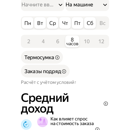
На машине
Пн
Вт
Ср
Чт
Пт
Сб
Вс
8
2
4
6
10
12
часов
Термосумка
Заказы подряд
Расчёт с учётом условий
Средний
доход
Как влияет спрос
на стоимость заказа