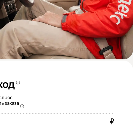
ход
 спрос
ть заказа
₽