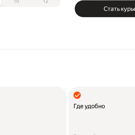
10
12
Стать кур
Где удобно