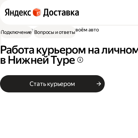
Работа водителем
Работа на своём авто
Подключение
Вопросы и ответы
Работа курьером на лично
в Нижней Туре
Стать курьером