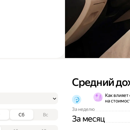
Средний до
Как влияет
на стоимос
За неделю
т
Сб
Вс
За месяц