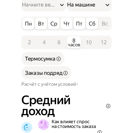
На машине
Пн
Вт
Ср
Чт
Пт
Сб
Вс
8
2
4
6
10
12
часов
Термосумка
Заказы подряд
Расчёт с учётом условий
Средний
доход
Как влияет спрос
на стоимость заказа