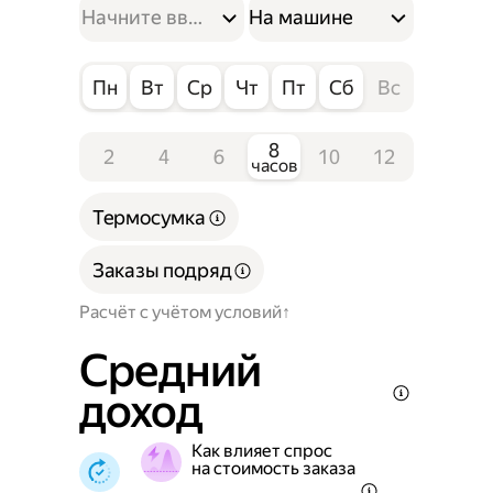
На машине
Пн
Вт
Ср
Чт
Пт
Сб
Вс
8
2
4
6
10
12
часов
Термосумка
Заказы подряд
Расчёт с учётом условий
Средний
доход
Как влияет спрос
на стоимость заказа