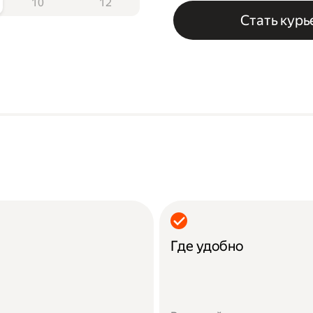
10
12
Стать кур
Где удобно