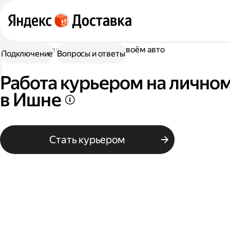
Работа водителем
Работа на своём авто
Подключение
Вопросы и ответы
Работа курьером на лично
в Ишне
Стать курьером