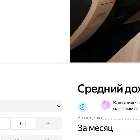
Средний до
Как влияет
на стоимос
За неделю
т
Сб
Вс
За месяц