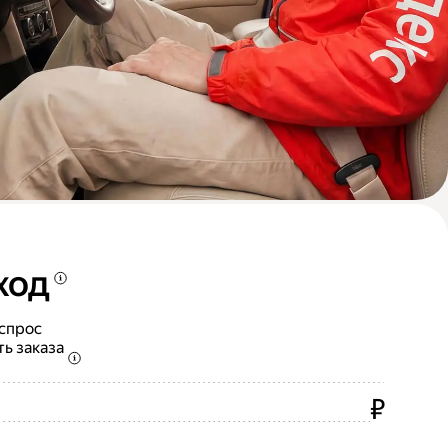
ход
 спрос
ть заказа
₽