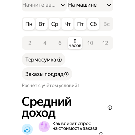
На машине
Пн
Вт
Ср
Чт
Пт
Сб
Вс
8
2
4
6
10
12
часов
Термосумка
Заказы подряд
Расчёт с учётом условий
Средний
доход
Как влияет спрос
на стоимость заказа