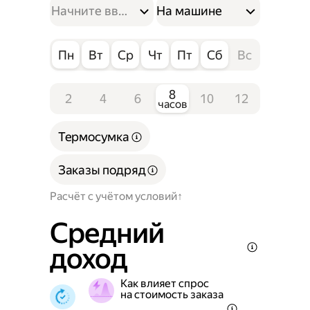
На машине
Пн
Вт
Ср
Чт
Пт
Сб
Вс
8
2
4
6
10
12
часов
Термосумка
Заказы подряд
Расчёт с учётом условий
Средний
доход
Как влияет спрос
на стоимость заказа