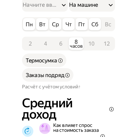
На машине
Пн
Вт
Ср
Чт
Пт
Сб
Вс
8
2
4
6
10
12
часов
Термосумка
Заказы подряд
Расчёт с учётом условий
Средний
доход
Как влияет спрос
на стоимость заказа