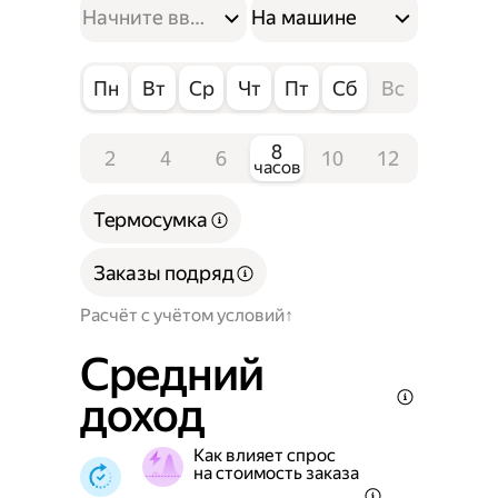
На машине
Пн
Вт
Ср
Чт
Пт
Сб
Вс
8
2
4
6
10
12
часов
Термосумка
Заказы подряд
Расчёт с учётом условий
Средний
доход
Как влияет спрос
на стоимость заказа