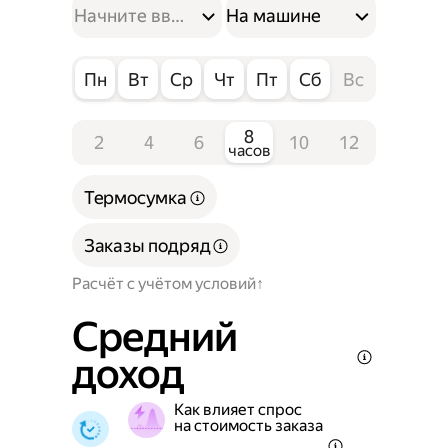
На машине
Пн
Вт
Ср
Чт
Пт
Сб
Вс
8
2
4
6
10
12
часов
Термосумка
Заказы подряд
Расчёт с учётом условий
Средний
доход
Как влияет спрос
на стоимость заказа