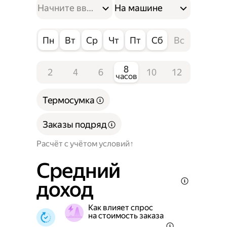
На машине
Пн
Вт
Ср
Чт
Пт
Сб
Вс
8
2
4
6
10
12
часов
Термосумка
Заказы подряд
Расчёт с учётом условий
Средний
доход
Как влияет спрос
на стоимость заказа