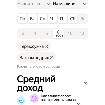
На машине
Пн
Вт
Ср
Чт
Пт
Сб
Вс
8
2
4
6
10
12
часов
Термосумка
Заказы подряд
Расчёт с учётом условий
Средний
доход
Как влияет спрос
на стоимость заказа