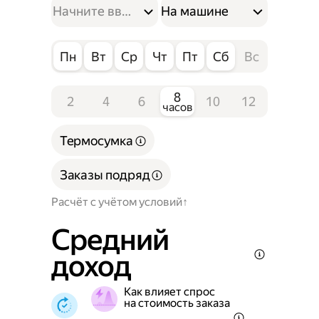
На машине
Пн
Вт
Ср
Чт
Пт
Сб
Вс
8
2
4
6
10
12
часов
Термосумка
Заказы подряд
Расчёт с учётом условий
Средний
доход
Как влияет спрос
на стоимость заказа