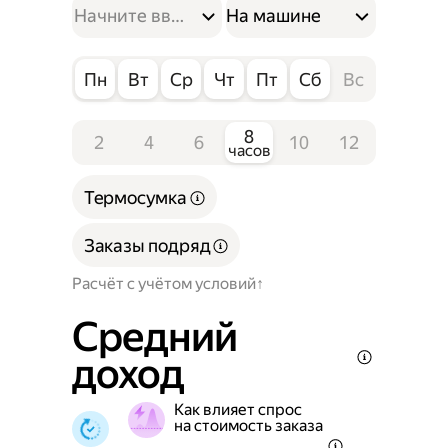
На машине
Пн
Вт
Ср
Чт
Пт
Сб
Вс
8
2
4
6
10
12
часов
Термосумка
Заказы подряд
Расчёт с учётом условий
Средний
доход
Как влияет спрос
на стоимость заказа