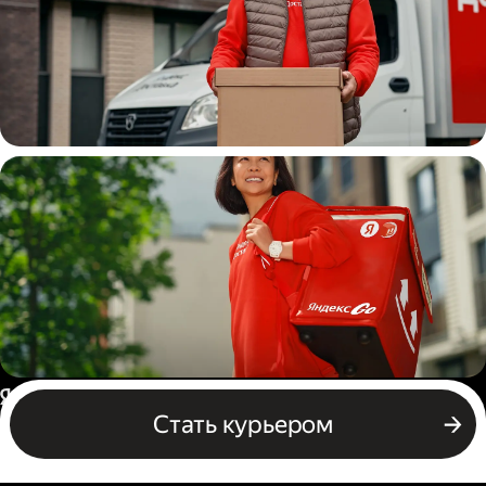
Водитель
грузовой машины
Пеший курьер
Россия
Стать курьером
Бизнесу