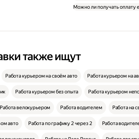
Можно ли получать оплату
авки также ищут
Работа курьером на своём авто
Работа курьером на а
фик
Работа курьером без опыта
Работа курьером неп
Работа велокурьером
Работа водителем
Работа на с
вом авто
Работа по графику 2 через 2
Работа водителе