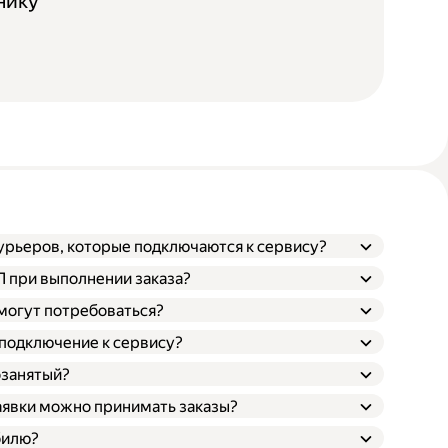
нику
курьеров, которые подключаются к сервису?
ТП при выполнении заказа?
 могут потребоваться?
 подключение к сервису?
озанятый?
заявки можно принимать заказы?
билю?