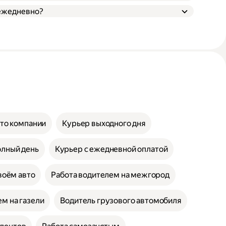
 ежедневно?
вто компании
Курьер выходного дня
олный день
Курьер с ежедневной оплатой
воём авто
Работа водителем на межгород
м на газели
Водитель грузового автомобиля