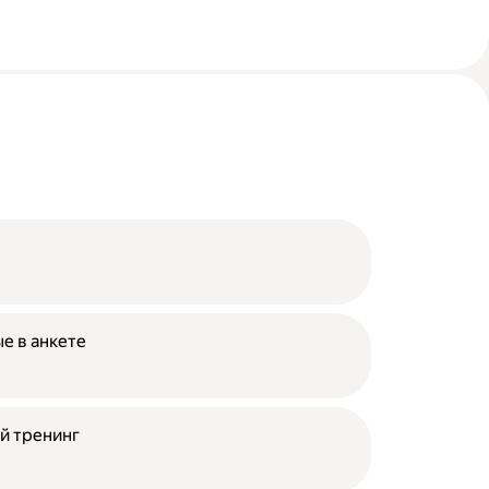
е в анкете
й тренинг