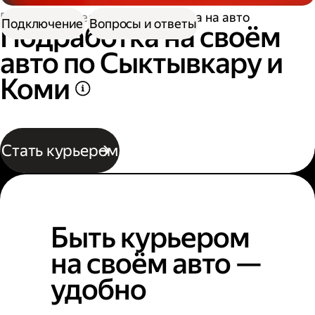
Работа водителем
Подработка на авто
Подключение
Вопросы и ответы
Подработка на своём
авто по Сыктывкару и
Коми
Стать курьером
Быть курьером
на своём авто —
удобно