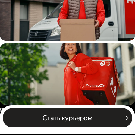
Водитель
грузовой машины
Пеший курьер
Россия
Стать курьером
Бизнесу