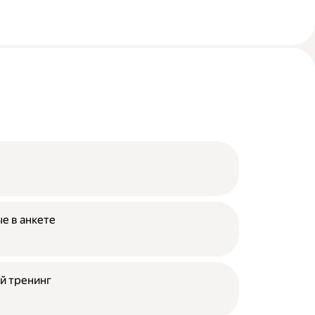
е в анкете
й тренинг