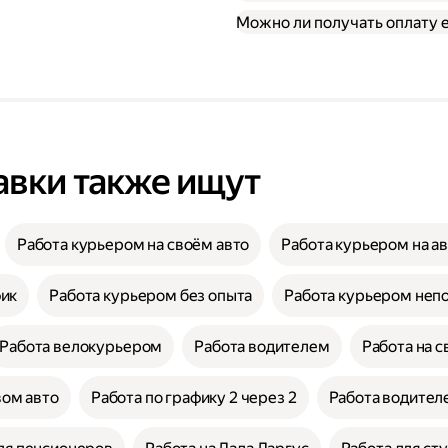
Можно ли получать оплату
авки также ищут
Работа курьером на своём авто
Работа курьером на а
фик
Работа курьером без опыта
Работа курьером неп
Работа велокурьером
Работа водителем
Работа на с
вом авто
Работа по графику 2 через 2
Работа водителе