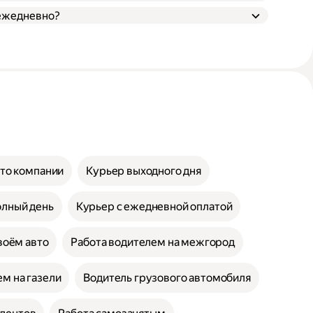
 ежедневно?
вто компании
Курьер выходного дня
олный день
Курьер с ежедневной оплатой
воём авто
Работа водителем на межгород
м на газели
Водитель грузового автомобиля