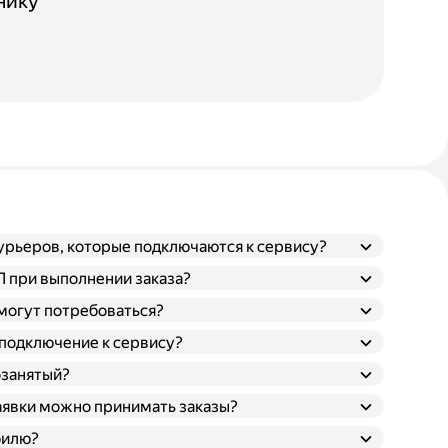
нику
курьеров, которые подключаются к сервису?
ТП при выполнении заказа?
 могут потребоваться?
 подключение к сервису?
озанятый?
заявки можно принимать заказы?
билю?