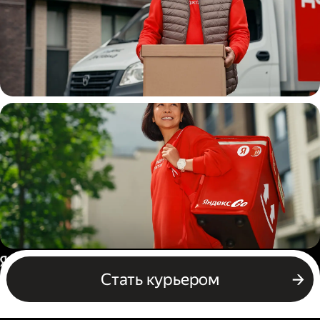
Водитель
грузовой машины
Пеший курьер
Россия
Стать курьером
Бизнесу