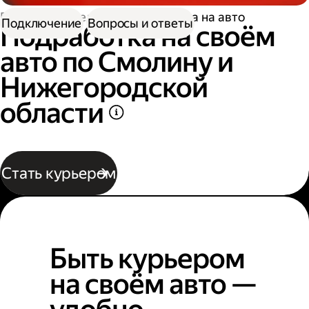
Работа водителем
Подработка на авто
Подключение
Вопросы и ответы
Подработка на своём
авто по Смолину и
Нижегородской
области
Стать курьером
Быть курьером
на своём авто —