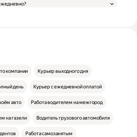
 ежедневно?
вто компании
Курьер выходного дня
олный день
Курьер с ежедневной оплатой
воём авто
Работа водителем на межгород
м на газели
Водитель грузового автомобиля
удентов
Работа самозанятым