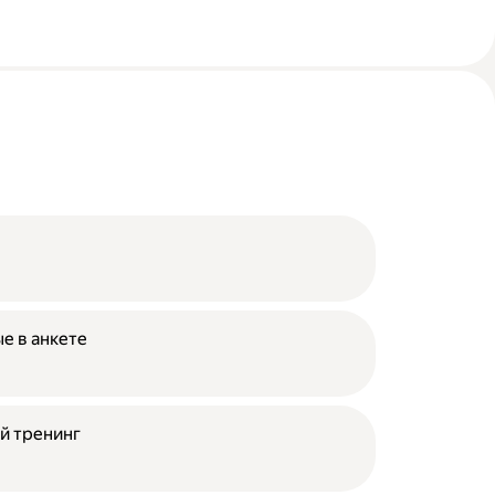
е в анкете
й тренинг