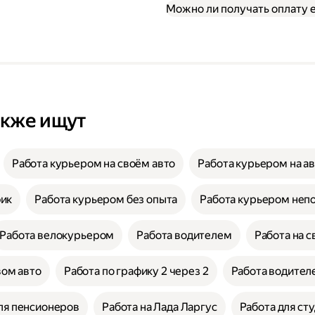
Можно ли получать оплату
акже ищут
Работа курьером на своём авто
Работа курьером на а
фик
Работа курьером без опыта
Работа курьером неп
Работа велокурьером
Работа водителем
Работа на с
вом авто
Работа по графику 2 через 2
Работа водителе
ля пенсионеров
Работа на Лада Ларгус
Работа для ст