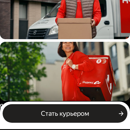
Водитель
грузовой машины
Пеший курьер
Россия
Стать курьером
Бизнесу