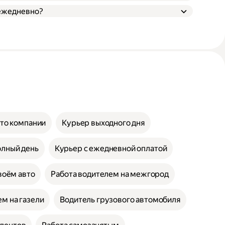
 ежедневно?
вто компании
Курьер выходного дня
олный день
Курьер с ежедневной оплатой
воём авто
Работа водителем на межгород
м на газели
Водитель грузового автомобиля