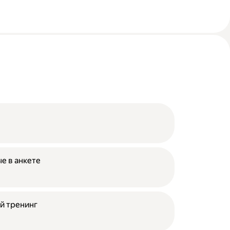
е в анкете
й тренинг