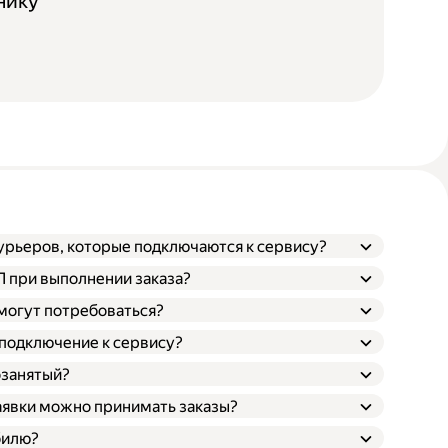
нику
курьеров, которые подключаются к сервису?
ТП при выполнении заказа?
 могут потребоваться?
 подключение к сервису?
озанятый?
заявки можно принимать заказы?
билю?