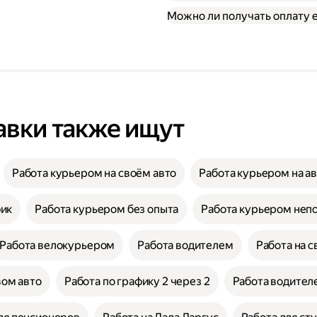
Можно ли получать оплату
авки также ищут
Работа курьером на своём авто
Работа курьером на а
фик
Работа курьером без опыта
Работа курьером неп
Работа велокурьером
Работа водителем
Работа на с
вом авто
Работа по графику 2 через 2
Работа водителе