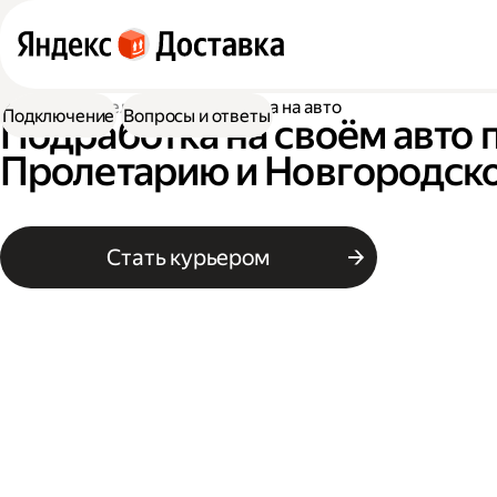
Работа водителем
Подработка на авто
Подключение
Вопросы и ответы
Подработка на своём авто 
Пролетарию и Новгородско
Стать курьером