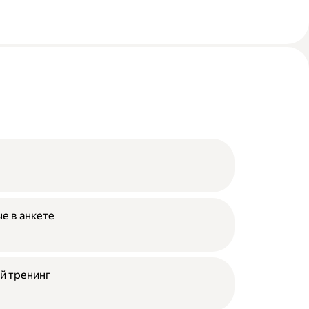
е в анкете
й тренинг