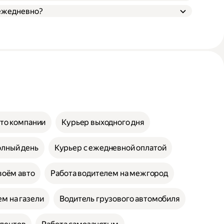
 ежедневно?
вто компании
Курьер выходного дня
олный день
Курьер с ежедневной оплатой
воём авто
Работа водителем на межгород
м на газели
Водитель грузового автомобиля