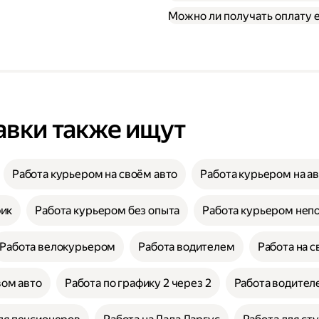
Можно ли получать оплату
авки также ищут
Работа курьером на своём авто
Работа курьером на а
фик
Работа курьером без опыта
Работа курьером неп
Работа велокурьером
Работа водителем
Работа на с
вом авто
Работа по графику 2 через 2
Работа водителе