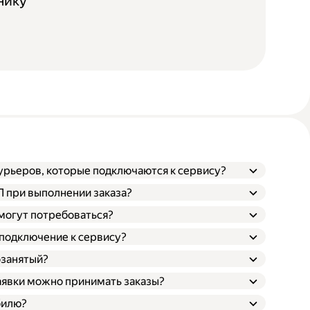
нику
курьеров, которые подключаются к сервису?
ТП при выполнении заказа?
 могут потребоваться?
 подключение к сервису?
озанятый?
заявки можно принимать заказы?
билю?