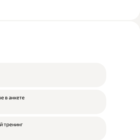
е в анкете
й тренинг