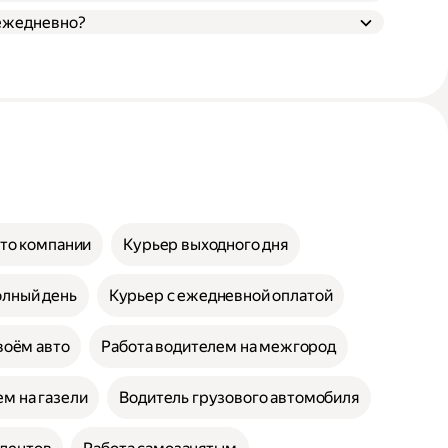
 ежедневно?
вто компании
Курьер выходного дня
олный день
Курьер с ежедневной оплатой
воём авто
Работа водителем на межгород
м на газели
Водитель грузового автомобиля