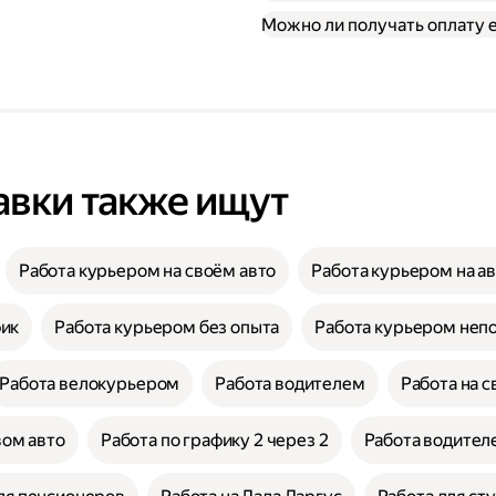
Можно ли получать оплату
авки также ищут
Работа курьером на своём авто
Работа курьером на а
фик
Работа курьером без опыта
Работа курьером неп
Работа велокурьером
Работа водителем
Работа на с
вом авто
Работа по графику 2 через 2
Работа водителе