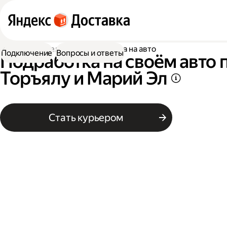
Работа водителем
Подработка на авто
Подключение
Вопросы и ответы
Подработка на своём авто 
Торъялу и Марий Эл
Стать курьером