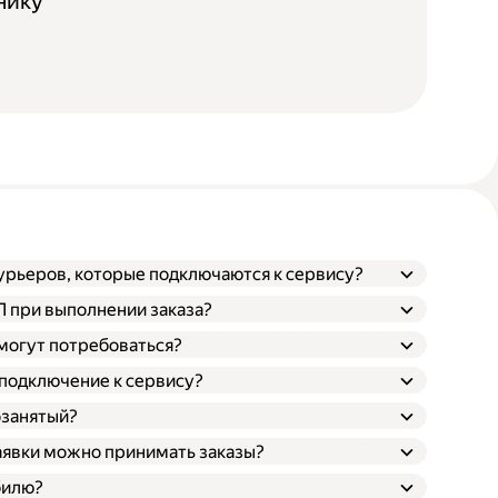
нику
курьеров, которые подключаются к сервису?
ТП при выполнении заказа?
 могут потребоваться?
 подключение к сервису?
озанятый?
заявки можно принимать заказы?
билю?