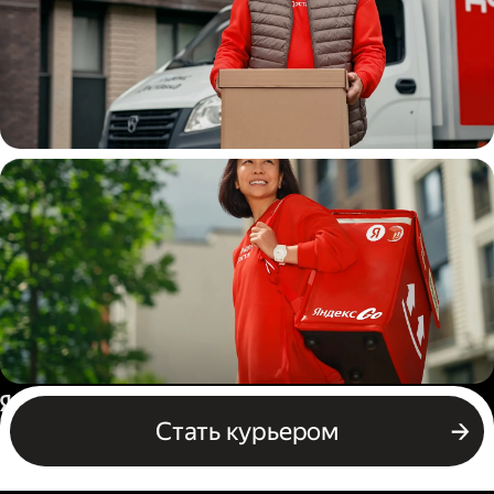
Водитель
грузовой машины
Пеший курьер
Россия
Стать курьером
Бизнесу