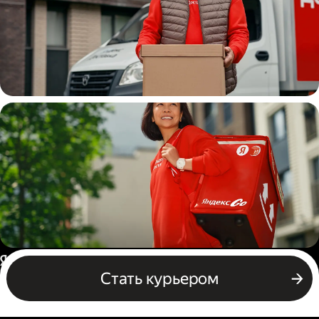
Водитель
грузовой машины
Пеший курьер
Россия
Стать курьером
Бизнесу