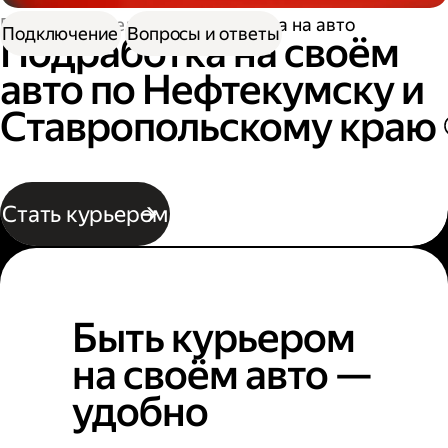
Работа водителем
Подработка на авто
Подключение
Вопросы и ответы
Подработка на своём
авто по Нефтекумску и
Ставропольскому краю
Стать курьером
Быть курьером
на своём авто —
удобно