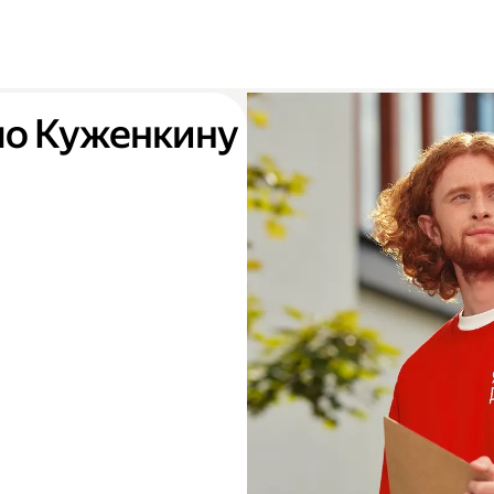
 по Куженкину