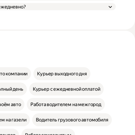
 ежедневно?
вто компании
Курьер выходного дня
олный день
Курьер с ежедневной оплатой
воём авто
Работа водителем на межгород
м на газели
Водитель грузового автомобиля