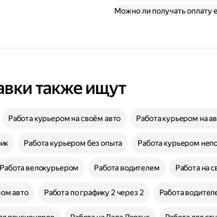
Можно ли получать оплату
авки также ищут
Работа курьером на своём авто
Работа курьером на а
фик
Работа курьером без опыта
Работа курьером неп
Работа велокурьером
Работа водителем
Работа на с
вом авто
Работа по графику 2 через 2
Работа водителе