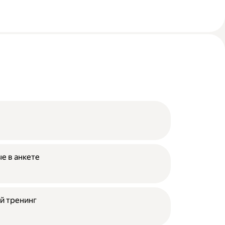
е в анкете
й тренинг