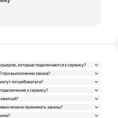
нику
курьеров, которые подключаются к сервису?
ТП при выполнении заказа?
 могут потребоваться?
 подключение к сервису?
озанятый?
заявки можно принимать заказы?
билю?