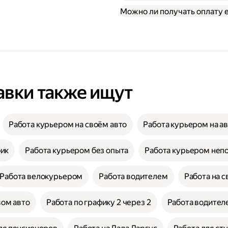
Можно ли получать оплату
авки также ищут
Работа курьером на своём авто
Работа курьером на а
фик
Работа курьером без опыта
Работа курьером неп
Работа велокурьером
Работа водителем
Работа на с
вом авто
Работа по графику 2 через 2
Работа водителе