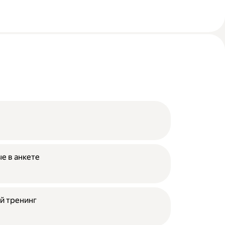
е в анкете
й тренинг