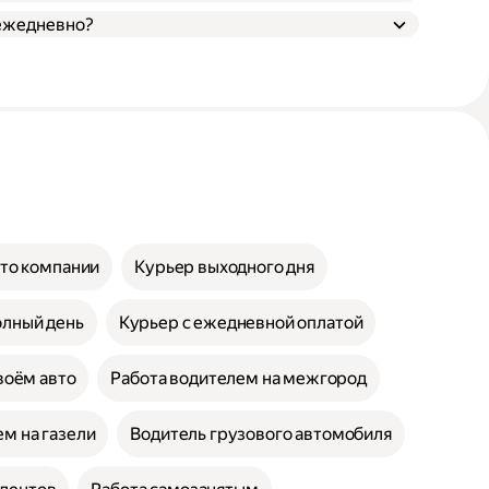
 ежедневно?
вто компании
Курьер выходного дня
олный день
Курьер с ежедневной оплатой
воём авто
Работа водителем на межгород
м на газели
Водитель грузового автомобиля