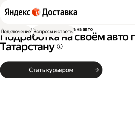
Работа водителем
Подработка на авто
Подключение
Вопросы и ответы
Подработка на своём авто 
Татарстану
Стать курьером