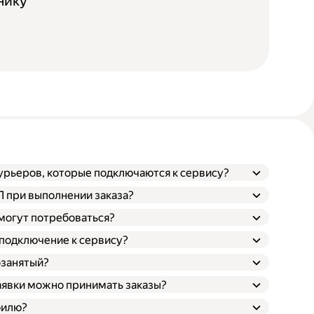
нику
курьеров, которые подключаются к сервису?
ТП при выполнении заказа?
 могут потребоваться?
 подключение к сервису?
озанятый?
заявки можно принимать заказы?
билю?