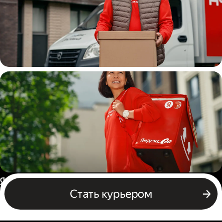
Водитель
грузовой машины
Пеший курьер
Россия
Стать курьером
Бизнесу