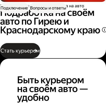
Работа водителем
Подработка на авто
Подключение
Вопросы и ответы
Подработка на своём
авто по Гирею и
Краснодарскому краю
Стать курьером
Быть курьером
на своём авто —
удобно