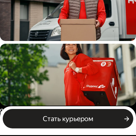
Водитель
грузовой машины
Пеший курьер
Россия
Стать курьером
Бизнесу