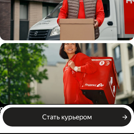
Водитель
грузовой машины
Пеший курьер
Россия
Стать курьером
Бизнесу