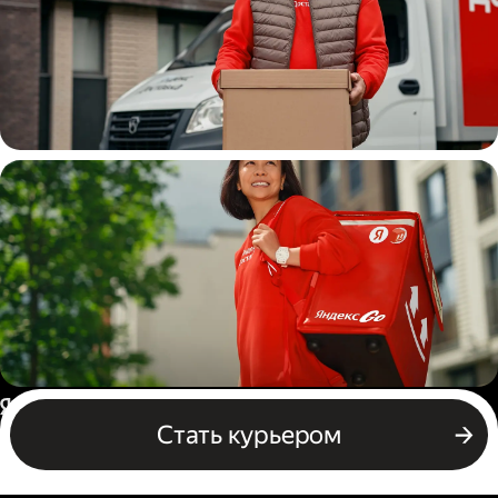
Водитель
грузовой машины
Пеший курьер
Россия
Стать курьером
Бизнесу