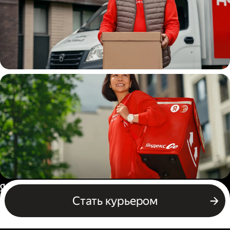
Водитель
грузовой машины
Пеший курьер
Россия
Стать курьером
Бизнесу