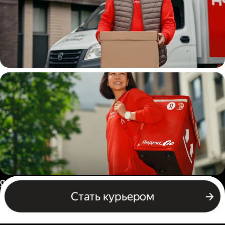
Водитель
грузовой машины
Пеший курьер
Россия
Стать курьером
Бизнесу