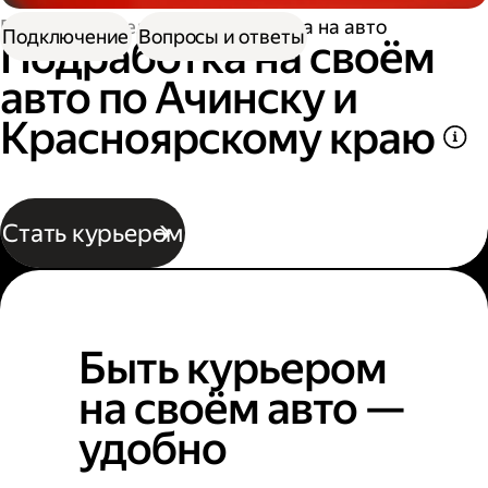
Работа водителем
Подработка на авто
Подключение
Вопросы и ответы
Подработка на своём
авто по Ачинску и
Красноярскому краю
Стать курьером
Быть курьером
на своём авто —
удобно