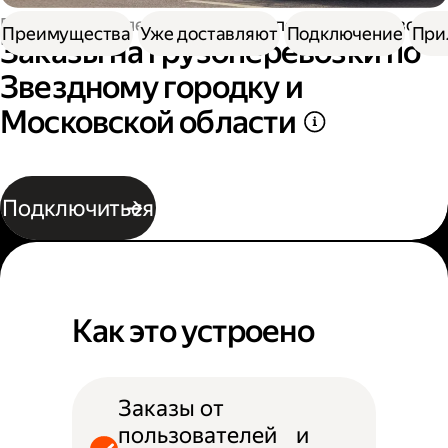
Работа водителем
Заказы на перевозку грузов
Преимущества
Уже доставляют
Подключение
При
Заказы на грузоперевозки по
Звездному городку и
Московской области
Подключиться
Как это устроено
Заказы от
пользователей и