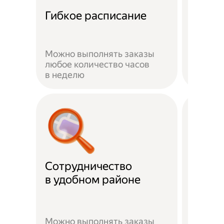
Забот
Гибкое расписание
о без
Можно выполнять заказы
На вре
любое количество часов
заказа 
в неделю
здоров
Сотрудничество
Скидк
в удобном районе
Можно выполнять заказы