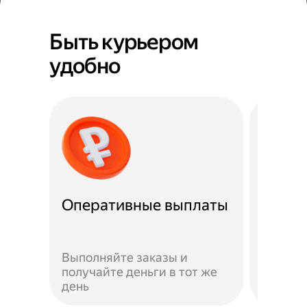
Быть курьером
удобно
Оперативные выплаты
Можно
Если не
Выполняйте заказы и
достав
получайте деньги в тот же
пешком
день
самока